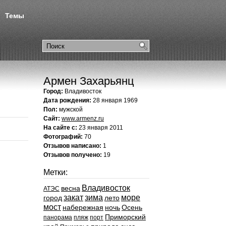
Темы
Армен Захарьянц
Город:
Владивосток
Дата рождения:
28 января 1969
Пол:
мужской
Сайт:
www.armenz.ru
На сайте с:
23 января 2011
Фотографий:
70
Отзывов написано:
1
Отзывов получено:
19
Метки:
Владивосток
весна
АТЭС
закат
зима
море
город
лето
мост
набережная
ночь
Осень
Приморский
панорама
пляж
порт