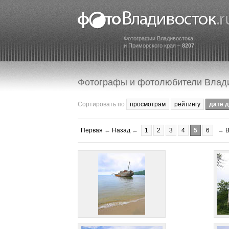
Фотографии Владивостока
и Приморского края –
8207
Фотографы и фотолюбители Влад
Сортировать по
просмотрам
рейтингу
дате 
Первая
←
Назад
←
1
2
3
4
5
6
→