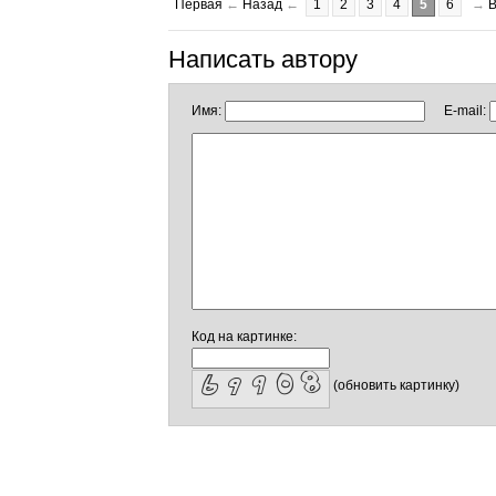
Первая
←
Назад
←
1
2
3
4
5
6
→
Написать автору
Имя:
E-mail:
Код на картинке:
(обновить картинку)