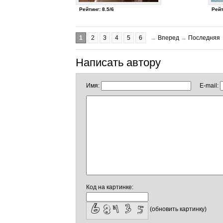
Рейтинг: 8.5/6
Рейт
1
2
3
4
5
6
→
Вперед
→
Последняя
Написать автору
Имя:
E-mail:
Код на картинке:
(обновить картинку)