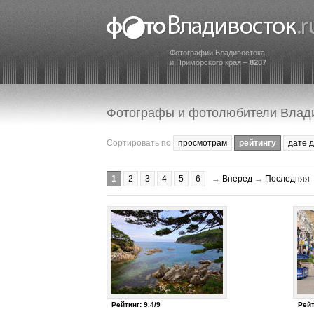
Фотографии Владивостока
и Приморского края –
8207
Фотографы и фотолюбители Влад
Сортировать по
просмотрам
рейтингу
дате 
1
2
3
4
5
6
→
Вперед
→
Последняя
Рейтинг: 9.4/9
Рейт