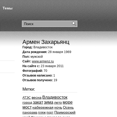
Темы
Армен Захарьянц
Город:
Владивосток
Дата рождения:
28 января 1969
Пол:
мужской
Сайт:
www.armenz.ru
На сайте с:
23 января 2011
Фотографий:
70
Отзывов написано:
1
Отзывов получено:
19
Метки:
Владивосток
весна
АТЭС
закат
зима
море
город
лето
мост
набережная
ночь
Осень
Приморский
панорама
пляж
порт