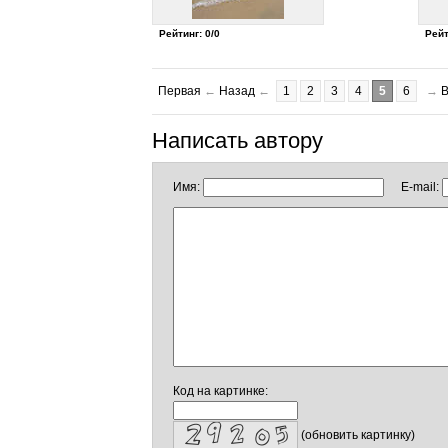
Рейтинг: 0/0
Рейт
Первая
←
Назад
←
1
2
3
4
5
6
→
Написать автору
Имя:
E-mail:
Код на картинке:
(обновить картинку)