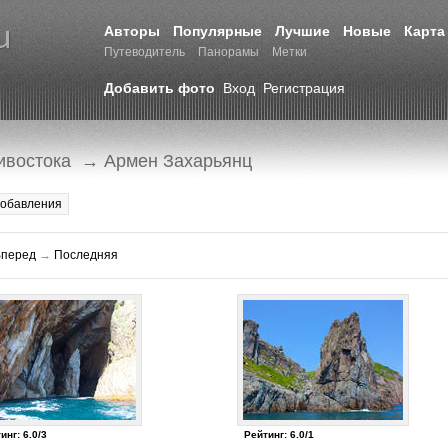
Авторы
Популярные
Лучшие
Новые
Карта
Путеводитель
Панорамы
Метки
Добавить фото
Вход
Регистрация
ивостока
→ Армен Захарьянц
добавления
Вперед
→
Последняя
инг: 6.0/3
Рейтинг: 6.0/1