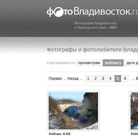
Фотографии Владивостока
и Приморского края –
8207
Фотографы и фотолюбители Влад
Сортировать по
просмотрам
рейтингу
дате 
Первая
←
Назад
←
1
2
3
4
5
6
→
Рейтинг: 6.5/2
Рейт