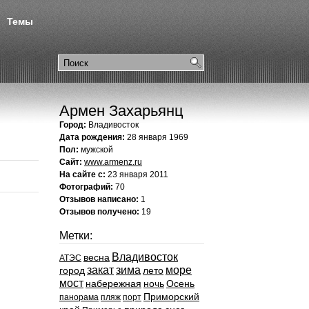
Темы
Армен Захарьянц
Город:
Владивосток
Дата рождения:
28 января 1969
Пол:
мужской
Сайт:
www.armenz.ru
На сайте с:
23 января 2011
Фотографий:
70
Отзывов написано:
1
Отзывов получено:
19
Метки:
Владивосток
весна
АТЭС
закат
зима
море
город
лето
мост
набережная
ночь
Осень
Приморский
панорама
пляж
порт