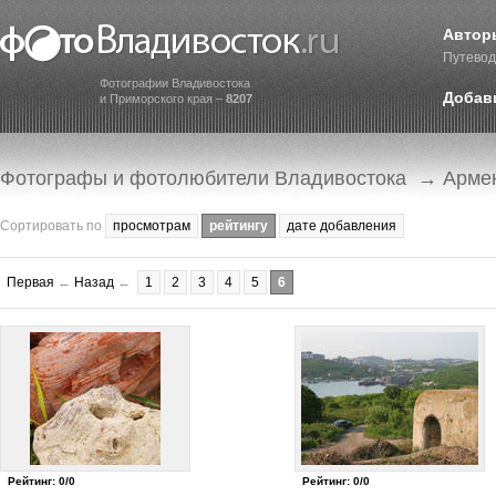
Автор
Путевод
Фотографии Владивостока
Добав
и Приморского края –
8207
Фотографы и фотолюбители Владивостока
→ Армен
Сортировать по
просмотрам
рейтингу
дате добавления
Первая
←
Назад
←
1
2
3
4
5
6
Рейтинг: 0/0
Рейтинг: 0/0