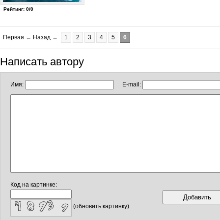
Рейтинг: 0/0
Первая
←
Назад
←
1
2
3
4
5
6
Написать автору
Имя:
E-mail:
Код на картинке:
(обновить картинку)