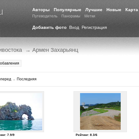
Авторы
Популярные
Лучшие
Новые
Карта
Путеводитель
Панорамы
Метки
Добавить фото
Вход
Регистрация
ивостока
→ Армен Захарьянц
добавления
Вперед
→
Последняя
инг: 7.9/9
Рейтинг: 8.3/6