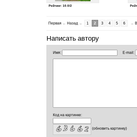
Рейтинг: 10.0/2
Рейт
Первая
←
Назад
←
1
2
3
4
5
6
→
Написать автору
Имя:
E-mail:
Код на картинке:
(обновить картинку)