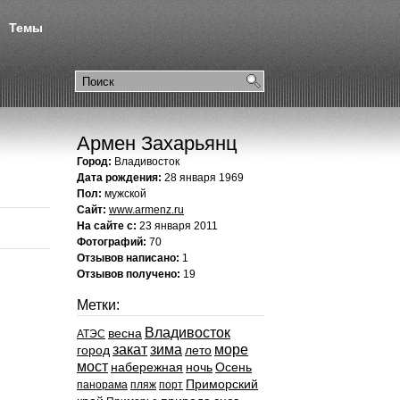
Темы
Армен Захарьянц
Город:
Владивосток
Дата рождения:
28 января 1969
Пол:
мужской
Сайт:
www.armenz.ru
На сайте с:
23 января 2011
Фотографий:
70
Отзывов написано:
1
Отзывов получено:
19
Метки:
Владивосток
весна
АТЭС
закат
зима
море
город
лето
мост
набережная
ночь
Осень
Приморский
панорама
пляж
порт