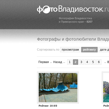
Фотографии Владивостока
и Приморского края –
8207
Фотографы и фотолюбители Влад
Сортировать по
просмотрам
рейтингу
дате 
Первая
←
Назад
←
1
2
3
4
5
6
→
Рейтинг: 10.0/3
Рейт