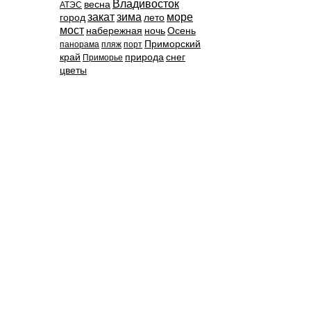
Владивосток
весна
АТЭС
закат
зима
море
город
лето
мост
набережная
ночь
Осень
Приморский
панорама
пляж
порт
край
природа
снег
Приморье
цветы