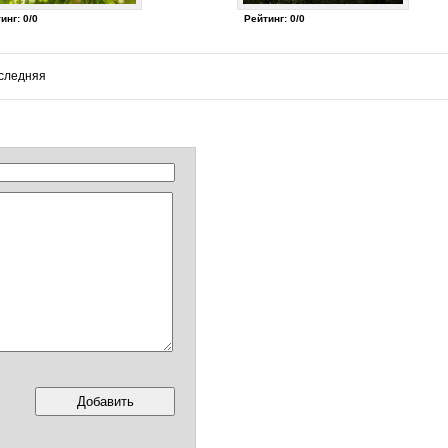
инг: 0/0
Рейтинг: 0/0
следняя