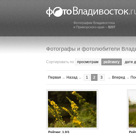
Фотографии Владивостока
и Приморского края –
8207
Фотографы и фотолюбители Влад
Сортировать по
просмотрам
рейтингу
дате 
Первая
←
Назад
←
1
2
3
→
Вперед
→
По
Рейтинг: 1.0/1
Рейт