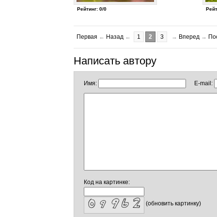
Рейтинг: 0/0
Рейт
Первая
←
Назад
←
1
2
3
→
Вперед
→
По
Написать автору
Имя:
E-mail:
Код на картинке:
(обновить картинку)